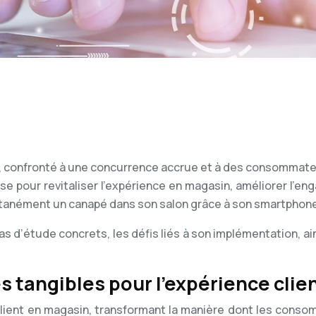
 confronté à une concurrence accrue et à des consommateur
r revitaliser l’expérience en magasin, améliorer l’engage
antanément un canapé dans son salon grâce à son smartphon
s d’étude concrets, les défis liés à son implémentation, ai
s tangibles pour l’expérience clie
client en magasin, transformant la manière dont les conso