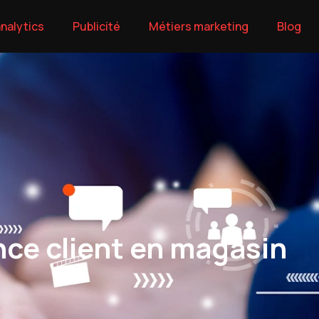
nalytics
Publicité
Métiers marketing
Blog
nce client en magasin